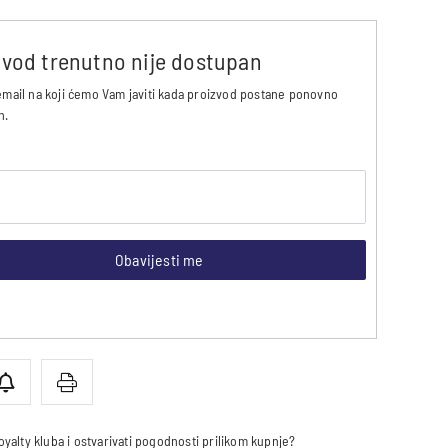
zvod trenutno nije dostupan
email na koji ćemo Vam javiti kada proizvod postane ponovno
n.
Obavijesti me
 loyalty kluba i ostvarivati pogodnosti prilikom kupnje?