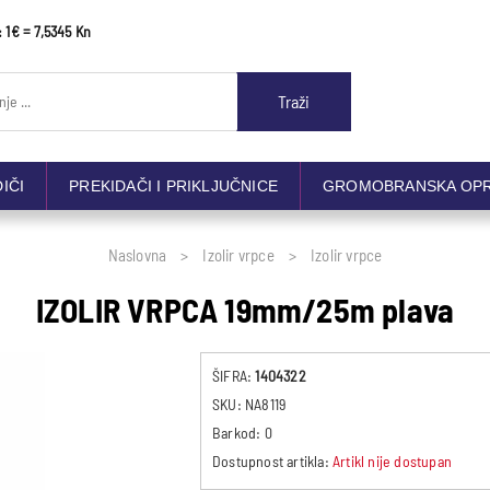
: 1€ = 7,5345 Kn
Traži
DIČI
PREKIDAČI I PRIKLJUČNICE
GROMOBRANSKA OP
Naslovna
Izolir vrpce
Izolir vrpce
IZOLIR VRPCA 19mm/25m plava
ŠIFRA:
1404322
SKU:
NA8119
Barkod:
0
Dostupnost artikla:
Artikl nije dostupan