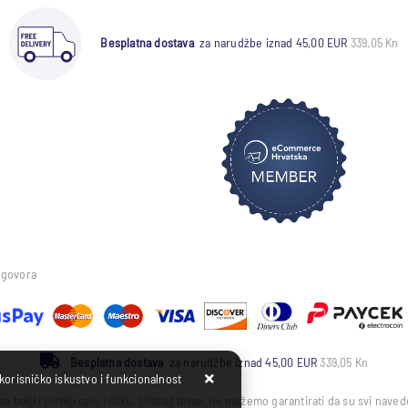
Besplatna dostava
za narudžbe iznad 45,00 EUR
339,05 Kn
ugovora
Besplatna dostava
za narudžbe iznad 45,00 EUR
339,05 Kn
 korisničko iskustvo i funkcionalnost
to bolji i točniji opis i sliku. Unatoč tome, ne možemo garantirati da su svi nav