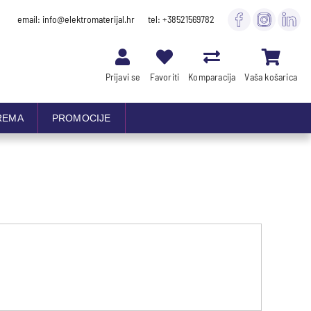
email: info@elektromaterijal.hr
tel: +38521569782
Prijavi se
Favoriti
Komparacija
Vaša košarica
REMA
PROMOCIJE