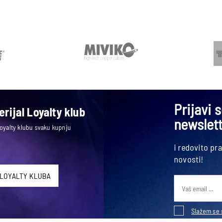
Prijavi 
rijal Loyalty klub
newslet
Loyalty klubu svaku kupnju
i redovito pr
novosti!
 LOYALTY KLUBA
Slažem se 