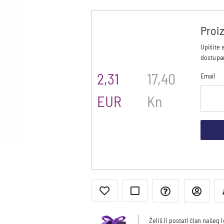
Proi
Upišite 
dostupa
2,31
17,40
Email
EUR
Kn
Želiš li postati član našeg