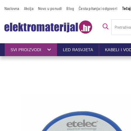
Naslovna
Akcija
Novo u ponudi
Blog
Česta pitanja i odgovori
Tečaj
SVI PROIZVODI
LED RASVJETA
KABELI I VO