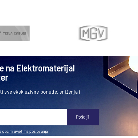
se na Elektromaterijal
ter
ati sve ekskluzivne ponude, sniženja i
Pošalji
s općim uvjetima poslovanja