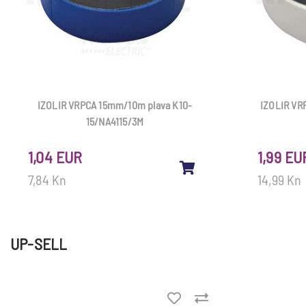
IZOLIR VRPCA 15mm/10m plava K10-
IZOLIR VR
15/NA4115/3M
1,04 EUR
1,99 EU
7,84 Kn
14,99 Kn
UP-SELL