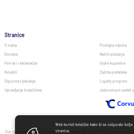
Stranice
O nama
Prodajna mjesta
Dostava
Načini plaćanja
Povrat i reklamacije
Uvjeti kupovine
Kolačići
Zaštita podataka
Sigurnost plaćanja
Loyalty program
Upravljanje kolačićima
Jednostrani raskid 
Web koristi kolačiće kako bi se osiguralo bolje
stranica.
Sve cijene iskazane su u Hrvatskim Kunama i uključuju PDV. Trudimo se dati š