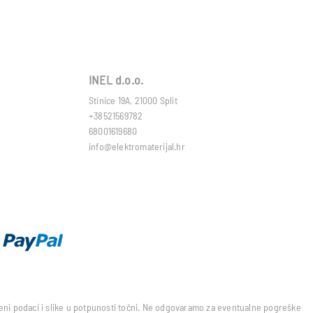
INEL d.o.o.
Stinice 19A, 21000 Split
+38521569782
68001619680
info@elektromaterijal.hr
edeni podaci i slike u potpunosti točni. Ne odgovaramo za eventualne pogreške