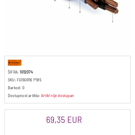
ŠIFRA:
1012074
SKU:
FG16OR16 1*185
Barkod:
0
Dostupnost artikla:
Artikl nije dostupan
69,35 EUR