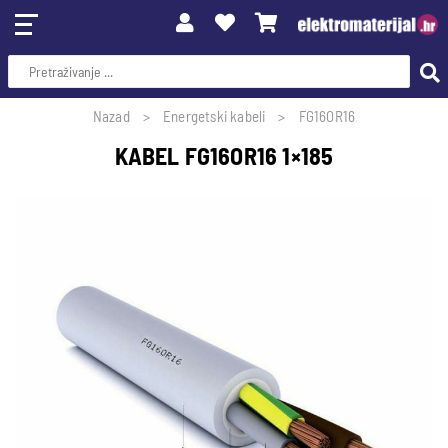
Nazad
Energetski kabeli
FG16OR16
KABEL FG16OR16 1×185