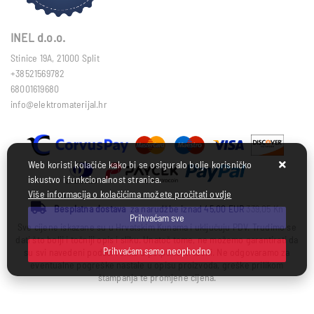
INEL d.o.o.
Stinice 19A, 21000 Split
+38521569782
68001619680
info@elektromaterijal.hr
Web koristi kolačiće kako bi se osiguralo bolje korisničko
iskustvo i funkcionalnost stranica.
Više informacija o kolačićima možete pročitati ovdje
Besplatna dostava
za narudžbe iznad 45,00 EUR
339,05 Kn
Prihvaćam sve
Sve cijene iskazane su u Hrvatskim Kunama i uključuju PDV. Trudimo se
dati što bolji i točniji opis i sliku. Unatoč tome, ne možemo garantirati da
Prihvaćam samo neophodno
su svi navedeni podaci i slike u potpunosti točni. Ne odgovaramo za
eventualne pogreške nastale u opisu proizvoda, greške prilikom
štampanja te promjene cijena.