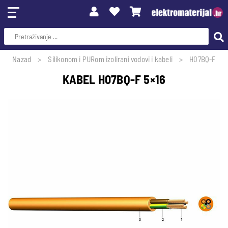
Nazad
Silikonom i PURom izolirani vodovi i kabeli
H07BQ-F
KABEL H07BQ-F 5×16