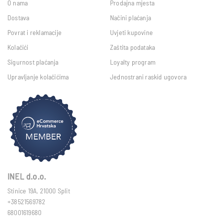
O nama
Prodajna mjesta
Dostava
Načini plaćanja
Povrat i reklamacije
Uvjeti kupovine
Kolačići
Zaštita podataka
Sigurnost plaćanja
Loyalty program
Upravljanje kolačićima
Jednostrani raskid ugovora
INEL d.o.o.
Stinice 19A, 21000 Split
+38521569782
68001619680