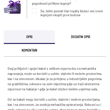
pogodnosti prilikom kupnje?
Da, želim postati član loyalty kluba i već ovom
kupnjom skupiti prve bodove
OPIS
DODATNI OPIS
KOMENTARI
Ovaj priključni i spojni kabel s velikom otpornošću na mehanička
naprezanja, može se koristiti u suhim, vlažnim ili mokrim prostorima,
kao i na otvorenom. Idealan je za primjenu u industrijskim pogonima,
na gradilištima, odnosno na svim mjestima gdje se traži ekstremna
otpornost na habanje i gdje je kabel izložen teškim uvjetima rada.
Ovi se kabeli mogu koristiti u suhim, vlažnim i mokrim prostorijama,
kao i na otvorenom, za srednja mehanička opterećenja. Robusni su i
gipki, otporni na ulja i vanjske uvjete, zbog čega se mogu koristiti u