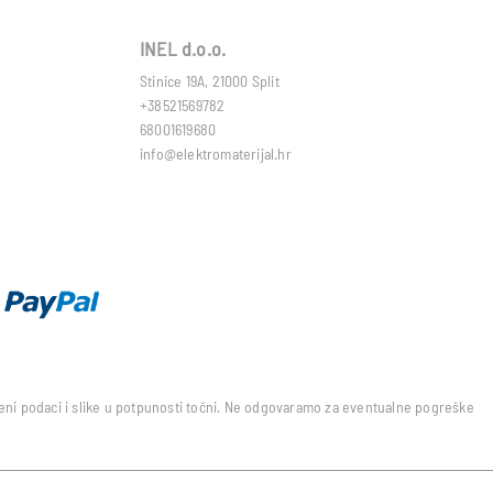
INEL d.o.o.
Stinice 19A, 21000 Split
+38521569782
68001619680
info@elektromaterijal.hr
edeni podaci i slike u potpunosti točni. Ne odgovaramo za eventualne pogreške