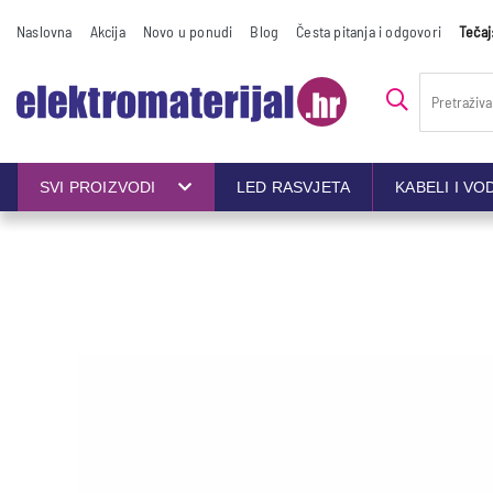
Naslovna
Akcija
Novo u ponudi
Blog
Česta pitanja i odgovori
Tečaj
SVI PROIZVODI
LED RASVJETA
KABELI I VO