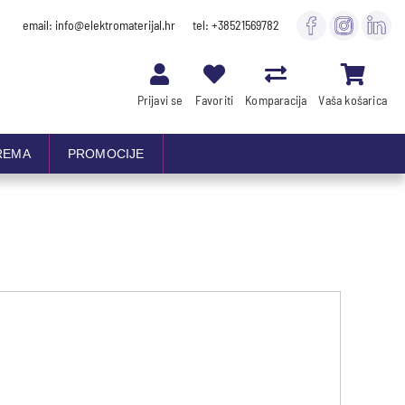
email: info@elektromaterijal.hr
tel: +38521569782
Prijavi se
Favoriti
Komparacija
Vaša košarica
REMA
PROMOCIJE