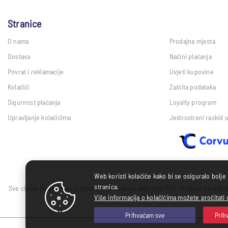
Stranice
O nama
Prodajna mjesta
Dostava
Načini plaćanja
Povrat i reklamacije
Uvjeti kupovine
Kolačići
Zaštita podataka
Sigurnost plaćanja
Loyalty program
Upravljanje kolačićima
Jednostrani raskid 
Web koristi kolačiće kako bi se osiguralo bolje
stranica.
Sve cijene iskazane su u Hrvatskim Kunama i uključuju PDV. Trudimo se dati š
Više informacija o kolačićima možete pročitati 
Prihvaćam sve
Prih