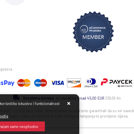
ugovora
Besplatna dostava
za narudžbe iznad 45,00 EUR
339,05 Kn
 korisničko iskustvo i funkcionalnost
to bolji i točniji opis i sliku. Unatoč tome, ne možemo garantirati da su svi nav
ovdje
nastale u opisu proizvoda, greške prilikom štampanja te promjene cijena.
vaćam samo neophodno