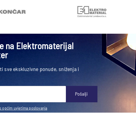
se na Elektromaterijal
ter
ati sve ekskluzivne ponude, sniženja i
Pošalji
s općim uvjetima poslovanja