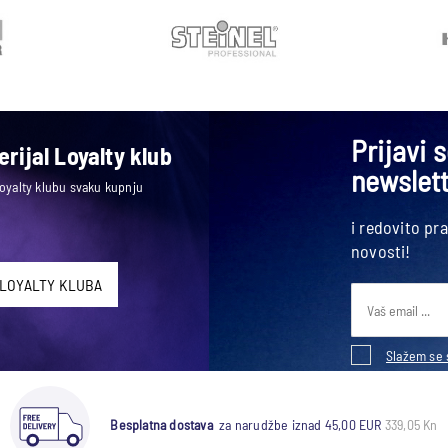
Prijavi 
rijal Loyalty klub
newslet
Loyalty klubu svaku kupnju
i redovito pr
novosti!
 LOYALTY KLUBA
Slažem se 
Besplatna dostava
za narudžbe iznad 45,00 EUR
339,05 Kn