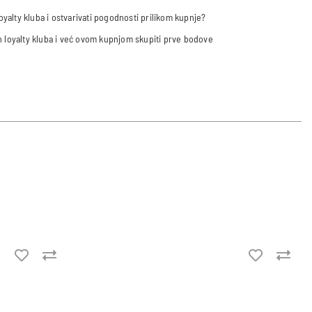
 loyalty kluba i ostvarivati pogodnosti prilikom kupnje?
an loyalty kluba i već ovom kupnjom skupiti prve bodove