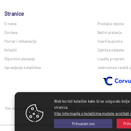
Stranice
O nama
Prodajna mjesta
Dostava
Načini plaćanja
Povrat i reklamacije
Uvjeti kupovine
Kolačići
Zaštita podataka
Sigurnost plaćanja
Loyalty program
Upravljanje kolačićima
Jednostrani raskid 
Web koristi kolačiće kako bi se osiguralo bolje
stranica.
Sve cijene iskazane su u Hrvatskim Kunama i uključuju PDV. Trudimo se dati š
Više informacija o kolačićima možete pročitati 
Prihvaćam sve
Prih