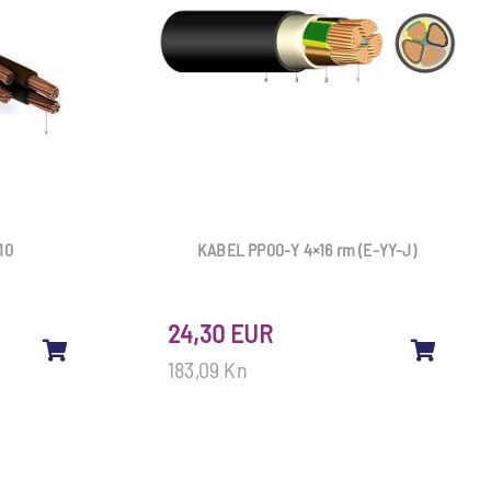
10
KABEL PP00-Y 4×16 rm (E-YY-J)
24,30 EUR
183,09 Kn