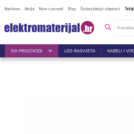
Naslovna
Akcija
Novo u ponudi
Blog
Česta pitanja i odgovori
Tečaj
SVI PROIZVODI
LED RASVJETA
KABELI I VO