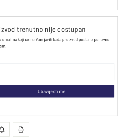
izvod trenutno nije dostupan
e email na koji ćemo Vam javiti kada proizvod postane ponovno
pan.
Obavijesti me