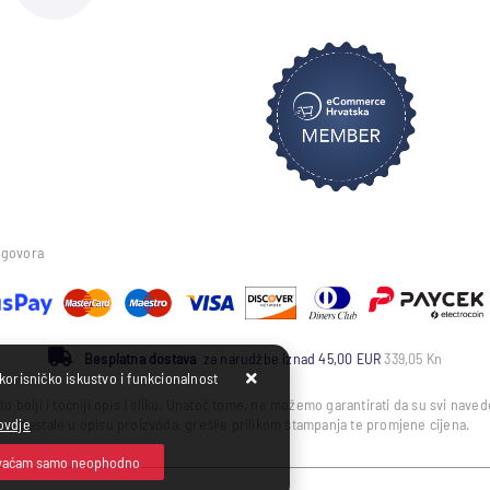
ugovora
Besplatna dostava
za narudžbe iznad 45,00 EUR
339,05 Kn
 korisničko iskustvo i funkcionalnost
to bolji i točniji opis i sliku. Unatoč tome, ne možemo garantirati da su svi nav
ovdje
nastale u opisu proizvoda, greške prilikom štampanja te promjene cijena.
vaćam samo neophodno