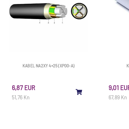
KABEL NA2XY 4×25 (XP00-A)
K
6,87 EUR
9,01 EU
51,76 Kn
67,89 Kn