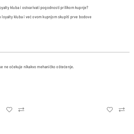
 loyalty kluba i ostvarivati pogodnosti prilikom kupnje?
an loyalty kluba i već ovom kupnjom skupiti prve bodove