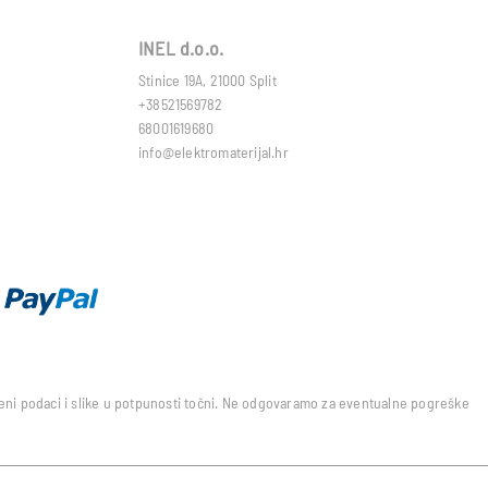
INEL d.o.o.
Stinice 19A, 21000 Split
+38521569782
68001619680
info@elektromaterijal.hr
edeni podaci i slike u potpunosti točni. Ne odgovaramo za eventualne pogreške