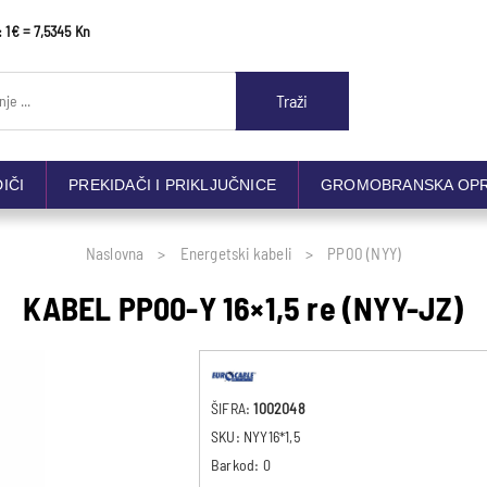
: 1€ = 7,5345 Kn
Traži
DIČI
PREKIDAČI I PRIKLJUČNICE
GROMOBRANSKA OP
Naslovna
Energetski kabeli
PP00 (NYY)
KABEL PP00-Y 16×1,5 re (NYY-JZ)
ŠIFRA:
1002048
SKU:
NYY16*1,5
Barkod:
0