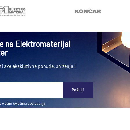
se na Elektromaterijal
ter
ati sve ekskluzivne ponude, sniženja i
Pošalji
s općim uvjetima poslovanja