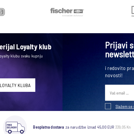
Prijavi 
rijal Loyalty klub
newslet
Loyalty klubu svaku kupnju
i redovito pr
novosti!
 LOYALTY KLUBA
Slažem se 
Besplatna dostava
za narudžbe iznad 45,00 EUR
339,05 Kn