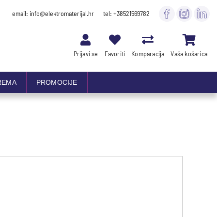
email: info@elektromaterijal.hr
tel: +38521569782
Prijavi se
Favoriti
Komparacija
Vaša košarica
REMA
PROMOCIJE