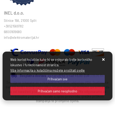
INEL d.o.o.
Stinice 19A, 21000 Split
+38521569782
68001619680
info@elektromaterijal.hr
Web koristi kolačiće kako bi se osiguralo bolje korisničko
iskustvo i funkcionalnost stranica.
Više informacija o kolačićima možete pročitati ovdje
Besplatna dostava
za narudžbe iznad 45,00 EUR
339,05 Kn
Prihvaćam sve
Sve cijene iskazane su u Hrvatskim Kunama i uključuju PDV. Trudimo se
dati što bolji i točniji opis i sliku. Unatoč tome, ne možemo garantirati da
Prihvaćam samo neophodno
su svi navedeni podaci i slike u potpunosti točni. Ne odgovaramo za
eventualne pogreške nastale u opisu proizvoda, greške prilikom
štampanja te promjene cijena.