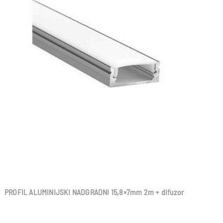
PROFIL ALUMINIJSKI NADGRADNI 15,8×7mm 2m + difuzor