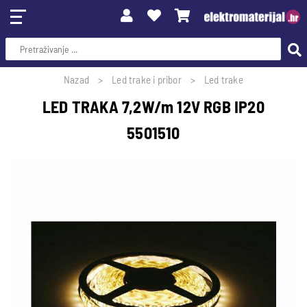
Nazad
Led trake i pribor
Led trake
LED TRAKA 7,2W/m 12V RGB IP20
5501510