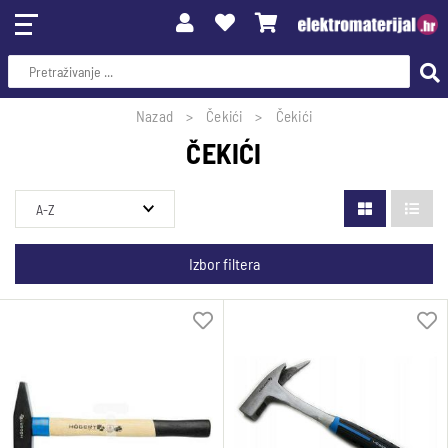
Nazad
Čekići
Čekići
ČEKIĆI
Izbor filtera