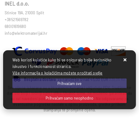
INEL d.o.o.
Stinice 19A, 21000 Split
+38521569782
68001619680
info@elektromaterijal.hr
Web koristi kolačiće kako bi se osiguralo bolje korisničko
iskustvo i funkcionalnost stranica.
Više informacija o kolačićima možete pročitati ovdje
Besplatna dostava
za narudžbe iznad 45,00 EUR
339,05 Kn
Prihvaćam sve
Sve cijene iskazane su u Hrvatskim Kunama i uključuju PDV. Trudimo se
dati što bolji i točniji opis i sliku. Unatoč tome, ne možemo garantirati da
Prihvaćam samo neophodno
su svi navedeni podaci i slike u potpunosti točni. Ne odgovaramo za
eventualne pogreške nastale u opisu proizvoda, greške prilikom
štampanja te promjene cijena.
Izrada web shopa