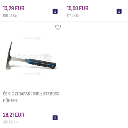
HÖGERT
HÖGERT
13,29 EUR
15,58 EUR
100,13 Kn
117,39 Kn
ČEKIĆ ZIDARSKI 600g HT3B033
HÖGERT
28,21 EUR
212,55 Kn