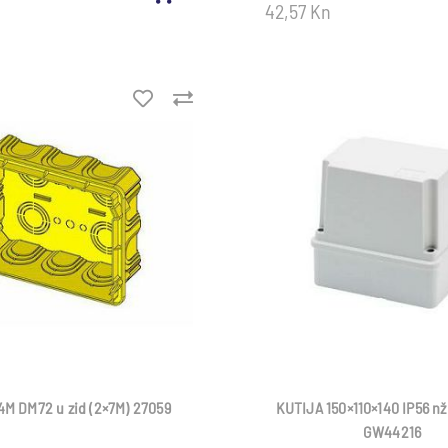
42,57 Kn
4M DM72 u zid (2×7M) 27059
KUTIJA 150×110×140 IP56 n
GW44216