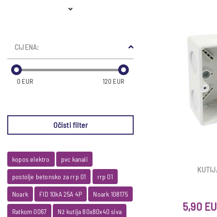
CIJENA:
0 EUR
120 EUR
Očisti filter
kopos elektro
pvc kanali
KUTIJA
postolje betonsko za rrp 01
rrp 01
Noark
FID 10kA 25A 4P
Noark 108175
5,90 E
Ratkom 0067
Nž kutija 80x80x40 siva