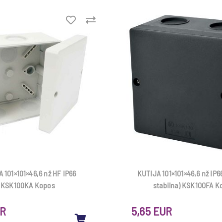
 101×101×46,6 nž HF IP66
KUTIJA 101×101×46,6 nž IP6
KSK100KA Kopos
stabilna) KSK100FA K
UR
5,65 EUR