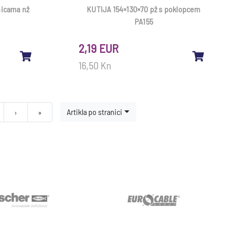
nicama nž
KUTIJA 154×130×70 pž s poklopcem
PA155
2,19 EUR
16,50 Kn
Artikla po stranici
Next
Last
›
»