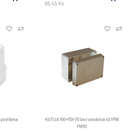
66,45 Kn
ž povišena
KUTIJA 150×110×70 bez uvodnica nž IP56
PN151