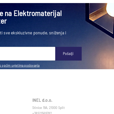
se na Elektromaterijal
ter
ati sve ekskluzivne ponude, sniženja i
Pošalji
s općim uvjetima poslovanja
INEL d.o.o.
Stinice 19A, 21000 Split
+38521569782