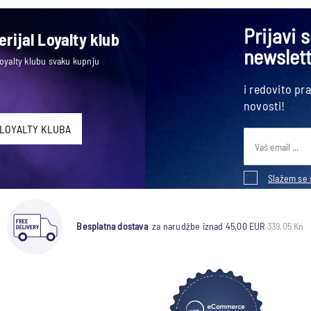
Prijavi 
rijal Loyalty klub
newslet
Loyalty klubu svaku kupnju
i redovito pr
novosti!
 LOYALTY KLUBA
Slažem se 
Besplatna dostava
za narudžbe iznad 45,00 EUR
339,05 Kn