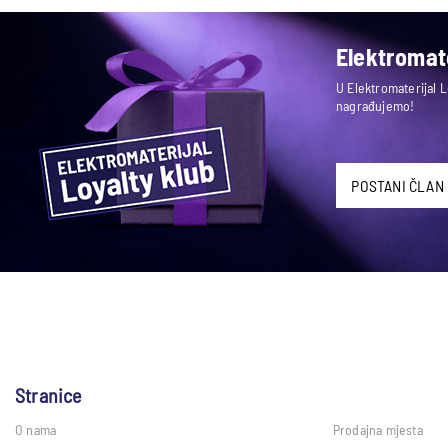
Elektromate
U Elektromaterijal 
nagrađujemo!
POSTANI ČLAN
Stranice
O nama
Prodajna mjesta