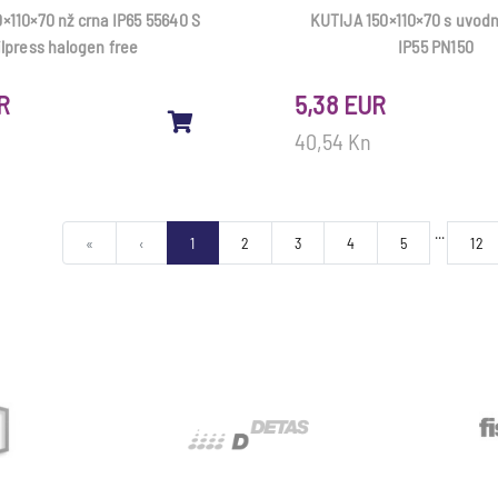
×110×70 nž crna IP65 55640 S
KUTIJA 150×110×70 s uvod
ilpress halogen free
IP55 PN150
R
5,38 EUR
40,54 Kn
...
First
Previous
«
‹
1
2
3
4
5
12