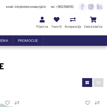
email: info@elektromaterijal.hr
tel: +38521569782
Prijavi se
Favoriti
Komparacija
Vaša košarica
REMA
PROMOCIJE
E