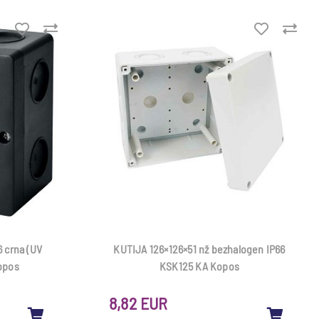
6 crna (UV
KUTIJA 126×126×51 nž bezhalogen IP66
opos
KSK125 KA Kopos
8,82 EUR