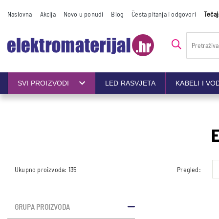
Naslovna
Akcija
Novo u ponudi
Blog
Česta pitanja i odgovori
Tečaj
SVI PROIZVODI
LED RASVJETA
KABELI I VO
Pregled:
Ukupno proizvoda: 135
GRUPA PROIZVODA