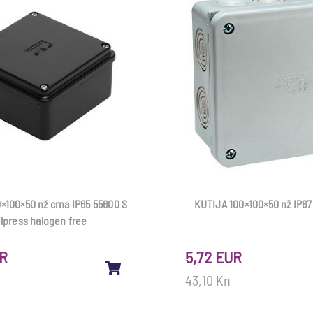
×100×50 nž crna IP65 55600 S
KUTIJA 100×100×50 nž IP6
ilpress halogen free
UR
5,72 EUR
43,10 Kn