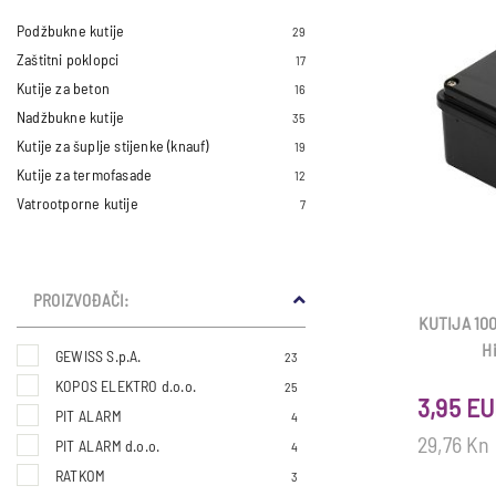
Podžbukne kutije
29
Zaštitni poklopci
17
Kutije za beton
16
Nadžbukne kutije
35
Kutije za šuplje stijenke (knauf)
19
Kutije za termofasade
12
Vatrootporne kutije
7
PROIZVOĐAČI:
KUTIJA 100
H
GEWISS S.p.A.
23
KOPOS ELEKTRO d.o.o.
25
3,95 E
PIT ALARM
4
29,76 Kn
PIT ALARM d.o.o.
4
RATKOM
3