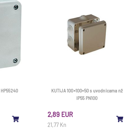
7 HP55240
KUTIJA 100×100×50 s uvodnicama nž
IP55 PN100
2,89 EUR
21,77 Kn