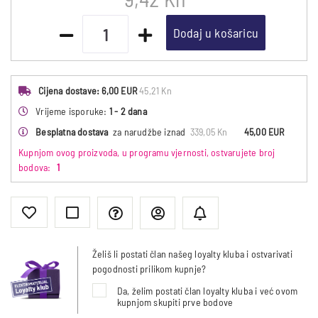
Dodaj u košaricu
Cijena dostave:
6,00 EUR
45,21 Kn
Vrijeme isporuke:
1 - 2 dana
Besplatna dostava
za narudžbe iznad
339,05 Kn
45,00 EUR
Kupnjom ovog proizvoda, u programu vjernosti, ostvarujete broj
bodova:
1
Želiš li postati član našeg loyalty kluba i ostvarivati
pogodnosti prilikom kupnje?
Da, želim postati član loyalty kluba i već ovom
kupnjom skupiti prve bodove