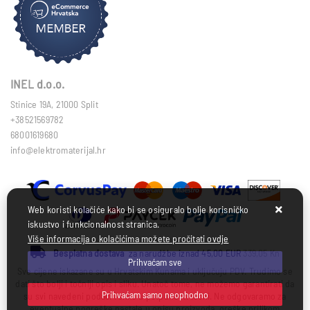
INEL d.o.o.
Stinice 19A, 21000 Split
+38521569782
68001619680
info@elektromaterijal.hr
Web koristi kolačiće kako bi se osiguralo bolje korisničko
iskustvo i funkcionalnost stranica.
Više informacija o kolačićima možete pročitati ovdje
Besplatna dostava
za narudžbe iznad 45,00 EUR
339,05 Kn
Prihvaćam sve
Sve cijene iskazane su u Hrvatskim Kunama i uključuju PDV. Trudimo se
dati što bolji i točniji opis i sliku. Unatoč tome, ne možemo garantirati da
Prihvaćam samo neophodno
su svi navedeni podaci i slike u potpunosti točni. Ne odgovaramo za
eventualne pogreške nastale u opisu proizvoda, greške prilikom