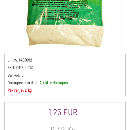
ŠIFRA:
1406092
SKU:
GIPS BIFIX
Barkod:
0
Dostupnost artikla:
Artikl je dostupan
Pakiranje: 2 kg
1,25 EUR
9,42 Kn