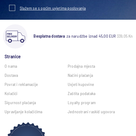
Slažem se s općim uvjetima poslovanja
Besplatna dostava
za narudžbe iznad 45,00 EUR
339,05 Kn
Stranice
O nama
Prodajna mjesta
Dostava
Načini plaćanja
Povrat i reklamacije
Uvjeti kupovine
Kolačići
Zaštita podataka
Sigurnost plaćanja
Loyalty program
Upravljanje kolačićima
Jednostrani raskid ugovora