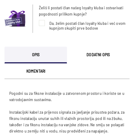
Želiš li postati član našeg loyalty kluba i ostvarivati
pogodnosti prilikom kupnje?
Da, želim postati član loyalty kluba i već ovom
kupnjom skupiti prve bodove
OPIS
DODATNI OPIS
KOMENTARI
Pogodni su za fiksne instalacije u zatvorenom prostoru i koriste se u
vatrodojavnim sustavima.
Instalacijski kabel za prijenos signala za javljanje prisustva požara, za
fiksnu instalaciju unutar suhih ili vlažnih prostorija, pod ili na žbuku,
također i za fiksnu instalaciju na vanjske zidove. Ne smiju se polagati
direktno u zemlju niti u vodu, nisu predviđeni za napajanje.