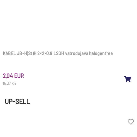
KABEL JB-H(St)H 2×2×0,8 LSOH vatrodojava halogenfree
2,04 EUR
15,37 Kn
UP-SELL