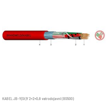
KABEL JB-Y(St)Y 2×2×0,8 vatrodojavni (BS500)