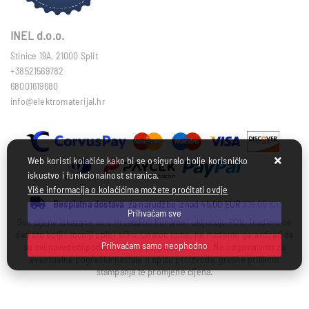
INEL d.o.o.
Stinice 19A, 21000 Split
+38521569782
68001619680
info@elektromaterijal.hr
Web koristi kolačiće kako bi se osiguralo bolje korisničko
iskustvo i funkcionalnost stranica.
Više informacija o kolačićima možete pročitati ovdje
Besplatna dostava
za narudžbe iznad 45,00 EUR
339,05 Kn
Prihvaćam sve
Sve cijene iskazane su u Hrvatskim Kunama i uključuju PDV. Trudimo se
dati što bolji i točniji opis i sliku. Unatoč tome, ne možemo garantirati da
Prihvaćam samo neophodno
su svi navedeni podaci i slike u potpunosti točni. Ne odgovaramo za
eventualne pogreške nastale u opisu proizvoda, greške prilikom
štampanja te promjene cijena.