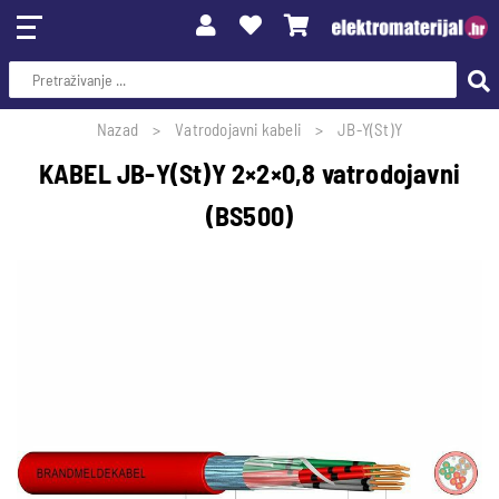
Nazad
Vatrodojavni kabeli
JB-Y(St)Y
KABEL JB-Y(St)Y 2×2×0,8 vatrodojavni
(BS500)