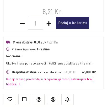
8,21 Kn
Dodaj u košaricu
Cijena dostave:
6,00 EUR
45,21 Kn
Vrijeme isporuke:
1 - 2 dana
Napomena:
Ukoliko imate potrebe za većim količinama pošaljite upit na mail.
Besplatna dostava
za narudžbe iznad
339,05 Kn
45,00 EUR
Kupnjom ovog proizvoda, u programu vjernosti, ostvarujete broj
bodova:
1