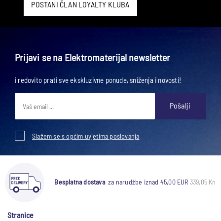
POSTANI ČLAN LOYALTY KLUBA
Prijavi se na Elektromaterijal newsletter
i redovito prati sve ekskluzivne ponude, sniženja i novosti!
Pošalji
Slažem se s općim uvjetima poslovanja
Besplatna dostava
za narudžbe iznad 45,00 EUR
339,05 Kn
Stranice