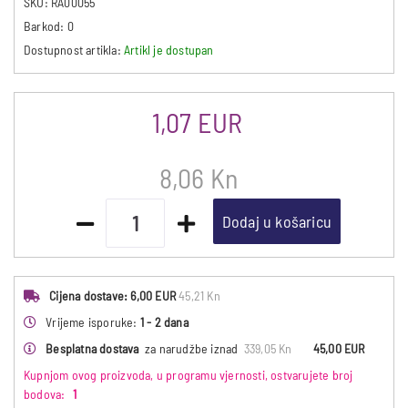
SKU:
RA00055
Barkod:
0
Dostupnost artikla:
Artikl je dostupan
1,07 EUR
8,06 Kn
Dodaj u košaricu
Cijena dostave:
6,00 EUR
45,21 Kn
Vrijeme isporuke:
1 - 2 dana
Besplatna dostava
za narudžbe iznad
339,05 Kn
45,00 EUR
Kupnjom ovog proizvoda, u programu vjernosti, ostvarujete broj
bodova:
1