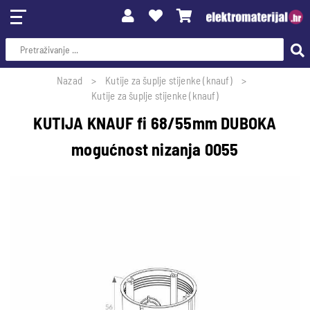
Nazad
Kutije za šuplje stijenke (knauf)
Kutije za šuplje stijenke (knauf)
KUTIJA KNAUF fi 68/55mm DUBOKA
mogućnost nizanja 0055