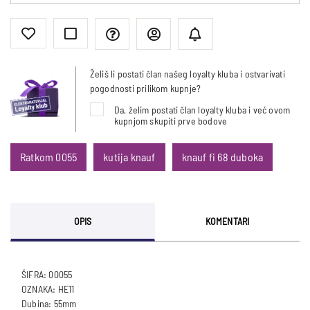
Želiš li postati član našeg loyalty kluba i ostvarivati
pogodnosti prilikom kupnje?
Da, želim postati član loyalty kluba i već ovom
kupnjom skupiti prve bodove
Ratkom 0055
kutija knauf
knauf fi 68 duboka
OPIS
KOMENTARI
ŠIFRA: 00055
OZNAKA: HE11
Dubina: 55mm