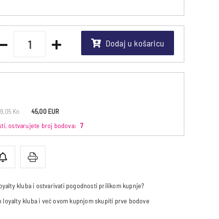
Dodaj u košaricu
9,05 Kn
45,00 EUR
i, ostvarujete broj bodova:
7
 loyalty kluba i ostvarivati pogodnosti prilikom kupnje?
an loyalty kluba i već ovom kupnjom skupiti prve bodove