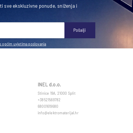
ati sve ekskluzivne ponude, sniženja i
Pošalji
s općim uvjetima poslovanja
INEL d.o.o.
Stinice 19A, 21000 Split
+38521569782
68001619680
info@elektromaterijal.hr