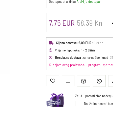
Dostupnost artikla:
Artikl je dostupan
7,75 EUR
58,39 Kn
Cijena dostave:
6,00 EUR
45,21 Kn
Vrijeme isporuke:
1 - 2 dana
Besplatna dostava
za narudžbe iznad
33
Kupnjom ovog proizvoda, u programu vjernost
Želiš li postati član našeg
Da, želim postati čl