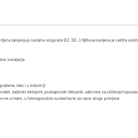
ljeća zamjenjuju rastalne osigurače (EZ, D0...). Njihova namjena je zaštita vodič
čne instalacije.
adama, tako i u industriji
takti, daljinski isklopnik, podnaponski isklopnik, sabirnice za ožičenje) ispunja