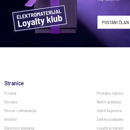
POSTANI ČLAN
Stranice
O nama
Prodajna mjesta
Dostava
Načini plaćanja
Povrat i reklamacije
Uvjeti kupovine
Kolačići
Zaštita podataka
Sigurnost plaćanja
Loyalty program