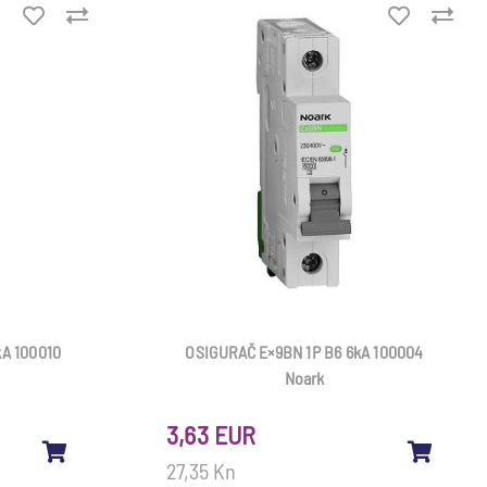
kA 100010
OSIGURAČ E×9BN 1P B6 6kA 100004
Noark
3,63 EUR
27,35 Kn