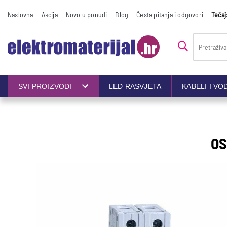
Naslovna
Akcija
Novo u ponudi
Blog
Česta pitanja i odgovori
Tečaj
SVI PROIZVODI
LED RASVJETA
KABELI I VO
OS