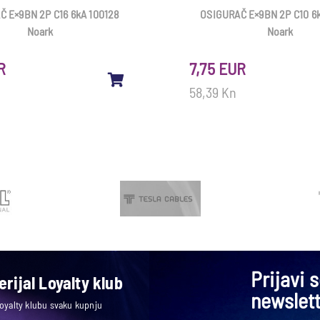
Č E×9BN 2P C16 6kA 100128
OSIGURAČ E×9BN 2P C10 6k
Noark
Noark
R
7,75 EUR
58,39 Kn
Prijavi 
rijal Loyalty klub
newslet
Loyalty klubu svaku kupnju