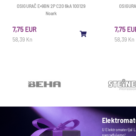
OSIGURAČ E×9BN 2P C20 6kA 100129
OSIGURA
Noark
7,75 EUR
7,75 EU
58,39 Kn
58,39 Kn
Elektromate
U Elektromaterijal 
nagrađujemo!