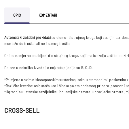
OPIS
KOMENTARI
Automatski zaštitni prekidači
su elementi strujnog kruga koji zadnjih par deset
montaže do trošila, ali ne i samog trošila.
Oni su namjerno oslabljeni dio strujnog kruga, koji ima funkciju zaštite elektri
Dolaze u nekoliko izvedbi, a najzastupljenije su
B, C, D
.
*Primjena u svim niskonaponskim sustavima, kako u stambenim i poslovnim zgr
*Različite izvedbe osigurača kao i široka paleta dodatnog pribora (pomoćni kon
CROSS-SELL