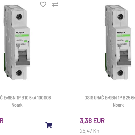
 E×9BN 1P B10 6kA 100006
OSIGURAČ E×9BN 1P B25 6
Noark
Noark
UR
3,38 EUR
25,47 Kn