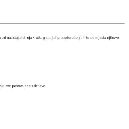
a od nadstuja (struja kratkog spoja i preopterećenja) i to od mjesta njihove
vaju sve postavljene zahtjeve