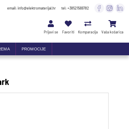
email: info@elektromaterijal.hr
tel: +38521569782
Prijavi se
Favoriti
Komparacija
Vaša košarica
REMA
PROMOCIJE
ark