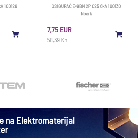
A 100126
OSIGURAČ E×9BN 2P C25 6kA 100130
Noark
7,75 EUR
58,39 Kn
se na Elektromaterijal
ter