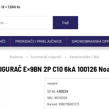
: 1€ = 7,5345 Kn
Traži
DIČI
PREKIDAČI I PRIKLJUČNICE
GROMOBRANSKA OP
Naslovna
Automatski osigurači
Karakteristike C 6kA
IGURAČ E×9BN 2P C10 6kA 100126 No
ŠIFRA:
4301229
SKU:
NO100126
Barkod:
8592765001273