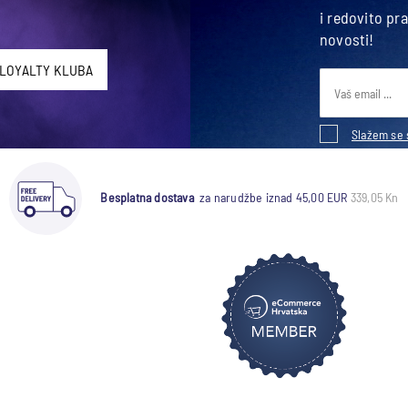
i redovito pr
novosti!
 LOYALTY KLUBA
Slažem se 
Besplatna dostava
za narudžbe iznad 45,00 EUR
339,05 Kn