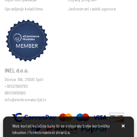
Upravljanje kolačićima
Jednostrani raskid ugovora
INEL d.o.o.
Stinice 19A, 21000 Split
+38521569782
68001619680
info@elektromaterijal.hr
Web koristi kolačiće kako bi se osiguralo bolje korisničko
iskustvo i funkcionalnost stranica.