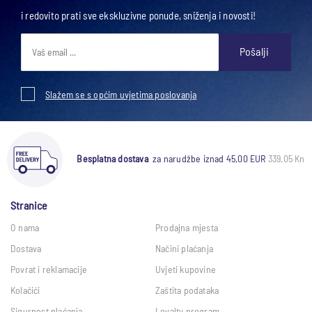
i redovito prati sve ekskluzivne ponude, sniženja i novosti!
Pošalji
Slažem se s općim uvjetima poslovanja
Besplatna dostava
za narudžbe iznad 45,00 EUR
339,05 Kn
Stranice
O nama
Prodajna mjesta
Dostava
Načini plaćanja
Povrat i reklamacije
Uvjeti kupovine
Kolačići
Zaštita podataka
Sigurnost plaćanja
Loyalty program