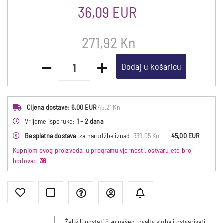
36,09 EUR
271,92 Kn
Dodaj u košaricu
Cijena dostave:
6,00 EUR
45,21 Kn
Vrijeme isporuke:
1 - 2 dana
Besplatna dostava
za narudžbe iznad
339,05 Kn
45,00 EUR
Kupnjom ovog proizvoda, u programu vjernosti, ostvarujete broj
bodova:
36
Želiš li postati član našeg loyalty kluba i ostvarivati