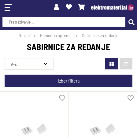
Nazad
Pomoćna oprema
Sabirnice za redanje
SABIRNICE ZA REDANJE
Izbor filtera