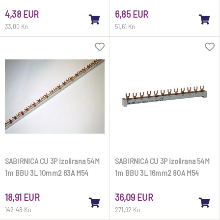
101450 Noark
4,38 EUR
6,85 EUR
33,00 Kn
51,61 Kn
SABIRNICA CU 3P izolirana 54M
SABIRNICA CU 3P izolirana 54M
1m BBU 3L 10mm2 63A M54
1m BBU 3L 16mm2 80A M54
viličasta 101448 Noark
viličasta 101449 Noark
18,91 EUR
36,09 EUR
142,48 Kn
271,92 Kn