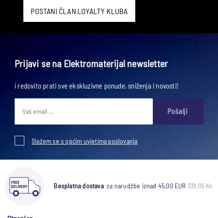
POSTANI ČLAN LOYALTY KLUBA
Prijavi se na Elektromaterijal newsletter
i redovito prati sve ekskluzivne ponude, sniženja i novosti!
Pošalji
Slažem se s općim uvjetima poslovanja
Besplatna dostava
za narudžbe iznad 45,00 EUR
339,05 Kn